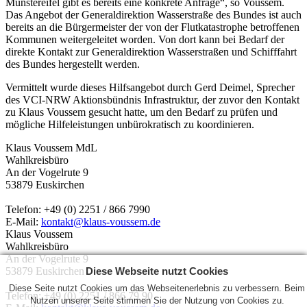
Münstereifel gibt es bereits eine konkrete Anfrage“, so Voussem.
Das Angebot der Generaldirektion Wasserstraße des Bundes ist auch
bereits an die Bürgermeister der von der Flutkatastrophe betroffenen
Kommunen weitergeleitet worden. Von dort kann bei Bedarf der
direkte Kontakt zur Generaldirektion Wasserstraßen und Schifffahrt
des Bundes hergestellt werden.
Vermittelt wurde dieses Hilfsangebot durch Gerd Deimel, Sprecher
des VCI-NRW Aktionsbündnis Infrastruktur, der zuvor den Kontakt
zu Klaus Voussem gesucht hatte, um den Bedarf zu prüfen und
mögliche Hilfeleistungen unbürokratisch zu koordinieren.
Klaus Voussem MdL
Wahlkreisbüro
An der Vogelrute 9
53879 Euskirchen
Telefon: +49 (0) 2251 / 866 7990
E-Mail:
kontakt@klaus-voussem.de
Klaus Voussem
Wahlkreisbüro
An der Vogelrute 9
Diese Webseite nutzt Cookies
53879 Euskirchen
Diese Seite nutzt Cookies um das Webseitenerlebnis zu verbessern. Beim
Telefon: +49 (0) 2251 / 866 79 90
Nutzen unserer Seite stimmen Sie der Nutzung von Cookies zu.