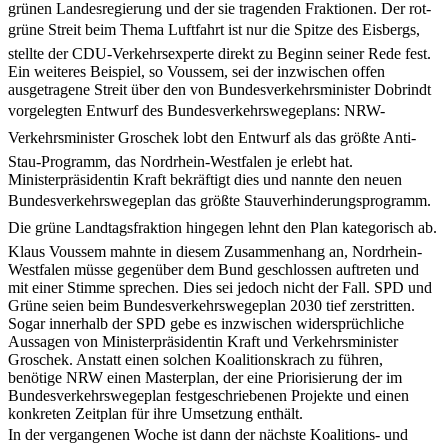
grünen Landesregierung und der sie tragenden Fraktionen. Der rot-
grüne Streit beim Thema Luftfahrt ist nur die Spitze des Eisbergs,
stellte der CDU-Verkehrsexperte direkt zu Beginn seiner Rede fest.
Ein weiteres Beispiel, so Voussem, sei der inzwischen offen
ausgetragene Streit über den von Bundesverkehrsminister Dobrindt
vorgelegten Entwurf des Bundesverkehrswegeplans: NRW-
Verkehrsminister Groschek lobt den Entwurf als das größte Anti-
Stau-Programm, das Nordrhein-Westfalen je erlebt hat.
Ministerpräsidentin Kraft bekräftigt dies und nannte den neuen
Bundesverkehrswegeplan das größte Stauverhinderungsprogramm.
Die grüne Landtagsfraktion hingegen lehnt den Plan kategorisch ab.
Klaus Voussem mahnte in diesem Zusammenhang an, Nordrhein-
Westfalen müsse gegenüber dem Bund geschlossen auftreten und
mit einer Stimme sprechen. Dies sei jedoch nicht der Fall. SPD und
Grüne seien beim Bundesverkehrswegeplan 2030 tief zerstritten.
Sogar innerhalb der SPD gebe es inzwischen widersprüchliche
Aussagen von Ministerpräsidentin Kraft und Verkehrsminister
Groschek. Anstatt einen solchen Koalitionskrach zu führen,
benötige NRW einen Masterplan, der eine Priorisierung der im
Bundesverkehrswegeplan festgeschriebenen Projekte und einen
konkreten Zeitplan für ihre Umsetzung enthält.
In der vergangenen Woche ist dann der nächste Koalitions- und