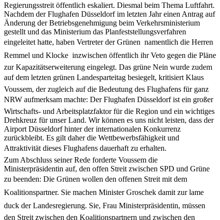
Regierungsstreit öffentlich eskaliert. Diesmal beim Thema Luftfahrt.
Nachdem der Flughafen Düsseldorf im letzten Jahr einen Antrag auf
Änderung der Betriebsgenehmigung beim Verkehrsministerium
gestellt und das Ministerium das Planfeststellungsverfahren
eingeleitet hatte, haben Vertreter der Grünen  namentlich die Herren
Remmel und Klocke  inzwischen öffentlich ihr Veto gegen die Pläne
zur Kapazitätserweiterung eingelegt. Das grüne Nein wurde zudem
auf dem letzten grünen Landesparteitag besiegelt, kritisiert Klaus
Voussem, der zugleich auf die Bedeutung des Flughafens für ganz
NRW aufmerksam machte: Der Flughafen Düsseldorf ist ein großer
Wirtschafts- und Arbeitsplatzfaktor für die Region und ein wichtiges
Drehkreuz für unser Land. Wir können es uns nicht leisten, dass der
Airport Düsseldorf hinter der internationalen Konkurrenz
zurückbleibt. Es gilt daher die Wettbewerbsfähigkeit und
Attraktivität dieses Flughafens dauerhaft zu erhalten.
Zum Abschluss seiner Rede forderte Voussem die
Ministerpräsidentin auf, den offen Streit zwischen SPD und Grüne
zu beenden: Die Grünen wollen den offenen Streit mit dem
Koalitionspartner. Sie machen Minister Groschek damit zur lame
duck der Landesregierung. Sie, Frau Ministerpräsidentin, müssen
den Streit zwischen den Koalitionspartnern und zwischen den