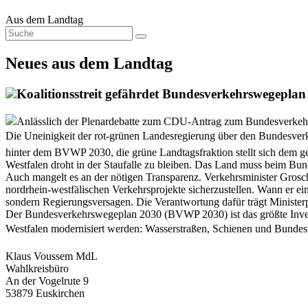
Aus dem Landtag
Neues aus dem Landtag
Koalitionsstreit gefährdet Bundesverkehrswegeplan
Anlässlich der Plenardebatte zum CDU-Antrag zum Bundesverkehrs
Die Uneinigkeit der rot-grünen Landesregierung über den Bundesverk
hinter dem BVWP 2030, die grüne Landtagsfraktion stellt sich dem g
Westfalen droht in der Staufalle zu bleiben. Das Land muss beim Bund
Auch mangelt es an der nötigen Transparenz. Verkehrsminister Grosc
nordrhein-westfälischen Verkehrsprojekte sicherzustellen. Wann er 
sondern Regierungsversagen. Die Verantwortung dafür trägt Ministerp
Der Bundesverkehrswegeplan 2030 (BVWP 2030) ist das größte Investi
Westfalen modernisiert werden: Wasserstraßen, Schienen und Bundesf
Klaus Voussem MdL
Wahlkreisbüro
An der Vogelrute 9
53879 Euskirchen