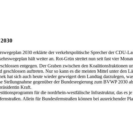
 2030
wegeplan 2030 erklärte der verkehrspolitische Sprecher der CDU-Lan
ehrswegeplan hält weiter an. Rot-Grün streitet nun seit fast vier Mon
eschlossen entgegen. Der Graben zwischen den Koalitionsfraktionen u
 geschlossen auftreten. Nur so kann es die meisten Mittel unter den L
hek hat sich auch heute wieder geweigert dem Landtag darzulegen, wa
eine Stellungnahme gegenüber der Bundesregierung zum BVWP 2030 abge
räsidentin Kraft.
tionsprogramm für die nordrhein-westfälische Infrastruktur, das es j
ernstraßen. Allein für Bundesfernstraßen können bei ausreichender Pl