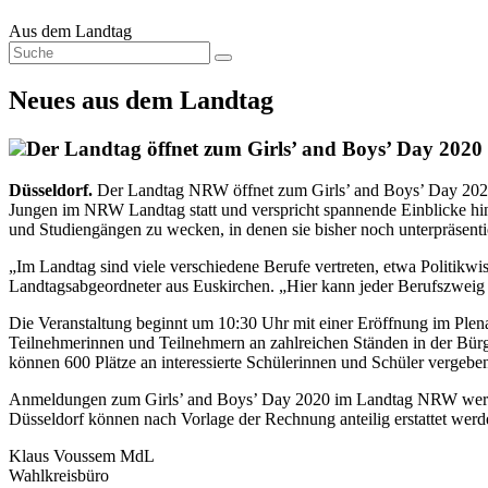
Aus dem Landtag
Neues aus dem Landtag
Der Landtag öffnet zum Girls’ and Boys’ Day 2020 
Düsseldorf.
Der Landtag NRW öffnet zum Girls’ and Boys’ Day 2020 w
Jungen im NRW Landtag statt und verspricht spannende Einblicke hint
und Studiengängen zu wecken, in denen sie bisher noch unterpräsenti
„Im Landtag sind viele verschiedene Berufe vertreten, etwa Politikw
Landtagsabgeordneter aus Euskirchen. „Hier kann jeder Berufszweig s
Die Veranstaltung beginnt um 10:30 Uhr mit einer Eröffnung im Plenar
Teilnehmerinnen und Teilnehmern an zahlreichen Ständen in der Bür
können 600 Plätze an interessierte Schülerinnen und Schüler vergeb
Anmeldungen zum Girls’ and Boys’ Day 2020 im Landtag NRW werde
Düsseldorf können nach Vorlage der Rechnung anteilig erstattet werd
Klaus Voussem MdL
Wahlkreisbüro