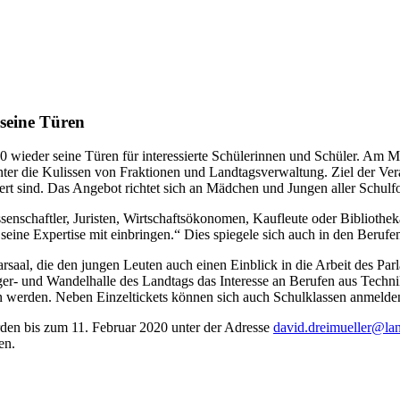
seine Türen
ieder seine Türen für interessierte Schülerinnen und Schüler. Am Mo
er die Kulissen von Fraktionen und Landtagsverwaltung. Ziel der Vera
ert sind. Das Angebot richtet sich an Mädchen und Jungen aller Schulf
issenschaftler, Juristen, Wirtschaftsökonomen, Kaufleute oder Biblio
eine Expertise mit einbringen.“ Dies spiegele sich auch in den Beruf
saal, die den jungen Leuten auch einen Einblick in die Arbeit des Parl
ger- und Wandelhalle des Landtags das Interesse an Berufen aus Tec
en werden. Neben Einzeltickets können sich auch Schulklassen anmelde
n bis zum 11. Februar 2020 unter der Adresse
david.dreimueller@la
en.