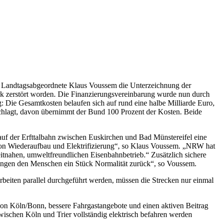
DU Landtagsabgeordnete Klaus Voussem die Unterzeichnung der
ark zerstört worden. Die Finanzierungsvereinbarung wurde nun durch
 Die Gesamtkosten belaufen sich auf rund eine halbe Milliarde Euro,
nschlagt, davon übernimmt der Bund 100 Prozent der Kosten. Beide
uf der Erfttalbahn zwischen Euskirchen und Bad Müns­tereifel eine
 von Wie­deraufbau und Elektrifizierung“, so Klaus Voussem. „NRW hat
itna­hen, umweltfreundlichen Eisenbahnbetrieb.“ Zusätzlich sichere
ringen den Menschen ein Stück Normalität zurück“, so Voussem.
rbeiten parallel durchgeführt werden, müssen die Strecken nur einmal
gion Köln/Bonn, bessere Fahrgastangebote und einen aktiven Beitrag
zwischen Köln und Trier vollständig elektrisch befahren werden