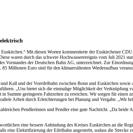
elektrisch
reis Euskirchen.“ Mit diesen Worten kommentierte der Euskirchener C
n. Diese waren durch das schwere Hochwasserereignis vom Juli 2021 st
es Vorstandes der Deutschen Bahn AG, unterzeichnet. Zur Einordnung:
ng. 85 Millionen Euro sind für den klimaresilienten Wiederaufbau vera
en und Kall und der Voreifelbahn zwischen Bonn und Euskirchen sowie a
hzuführen. „Uns bietet sich die einmalige Möglichkeit der Verknüpfung
 in Summe geringeren Fahrzeiten zu erreichen. Wir sorgen für einen ze
allele Arbeit durch Erleichterungen bei Planung und Vergabe. „Wir b
zahlreichen Pendlerinnen und Pendler eine gute Nachricht. „Da beide A
antwortlichen eine bessere Anbindung des Kreises Euskirchen an die Re
s eine Elektrifizierung der Eifelbahn angestrebt, sodass die Strecke 