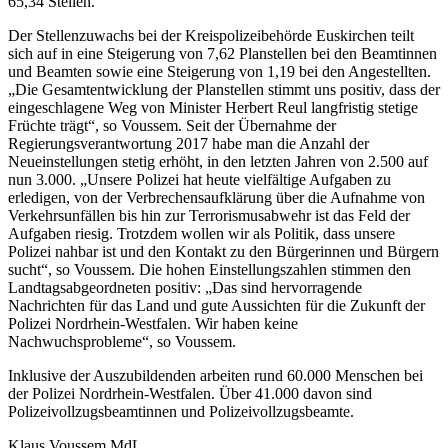
65,34 Stellen.
Der Stellenzuwachs bei der Kreispolizeibehörde Euskirchen teilt
sich auf in eine Steigerung von 7,62 Planstellen bei den Beamtinnen
und Beamten sowie eine Steigerung von 1,19 bei den Angestellten.
„Die Gesamtentwicklung der Planstellen stimmt uns positiv, dass der
eingeschlagene Weg von Minister Herbert Reul langfristig stetige
Früchte trägt“, so Voussem. Seit der Übernahme der
Regierungsverantwortung 2017 habe man die Anzahl der
Neueinstellungen stetig erhöht, in den letzten Jahren von 2.500 auf
nun 3.000. „Unsere Polizei hat heute vielfältige Aufgaben zu
erledigen, von der Verbrechensaufklärung über die Aufnahme von
Verkehrsunfällen bis hin zur Terrorismusabwehr ist das Feld der
Aufgaben riesig. Trotzdem wollen wir als Politik, dass unsere
Polizei nahbar ist und den Kontakt zu den Bürgerinnen und Bürgern
sucht“, so Voussem. Die hohen Einstellungszahlen stimmen den
Landtagsabgeordneten positiv: „Das sind hervorragende
Nachrichten für das Land und gute Aussichten für die Zukunft der
Polizei Nordrhein-Westfalen. Wir haben keine
Nachwuchsprobleme“, so Voussem.
Inklusive der Auszubildenden arbeiten rund 60.000 Menschen bei
der Polizei Nordrhein-Westfalen. Über 41.000 davon sind
Polizeivollzugsbeamtinnen und Polizeivollzugsbeamte.
Klaus Voussem MdL